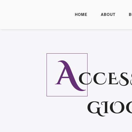
HOME
ABOUT
B
A
CCES
GIOC