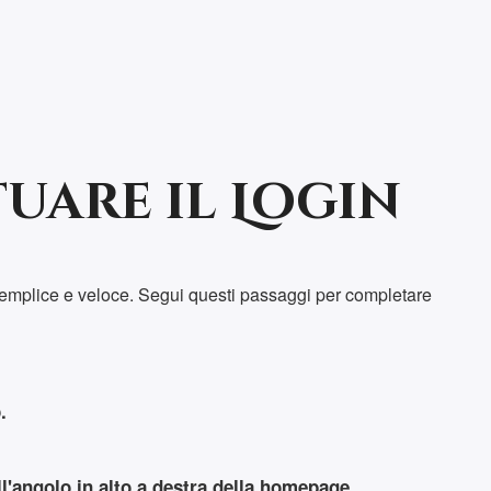
uare il Login
emplice e veloce. Segui questi passaggi per completare
o
.
ll'angolo in alto a destra della homepage.