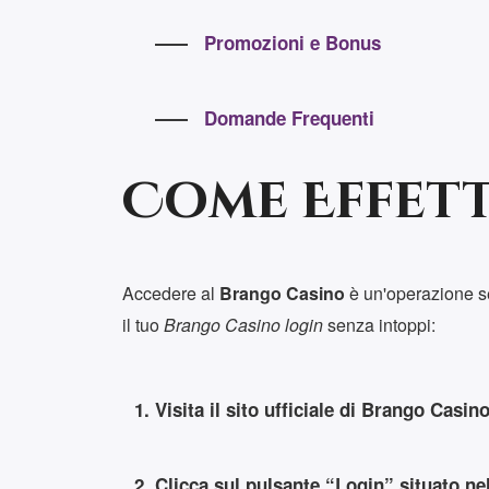
Promozioni e Bonus
Domande Frequenti
Come Effett
Accedere al
Brango Casino
è un'operazione s
il tuo
Brango Casino login
senza intoppi:
Visita il sito ufficiale di
Brango Casin
Clicca sul pulsante “Login” situato ne