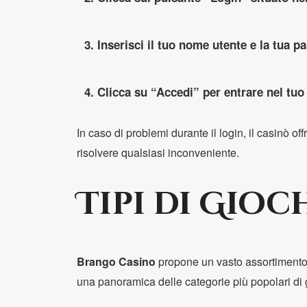
Inserisci il tuo nome utente e la tua 
Clicca su “Accedi” per entrare nel tuo
In caso di problemi durante il login, il casinò off
risolvere qualsiasi inconveniente.
Tipi di Gioc
Brango Casino
propone un vasto assortimento d
una panoramica delle categorie più popolari di g