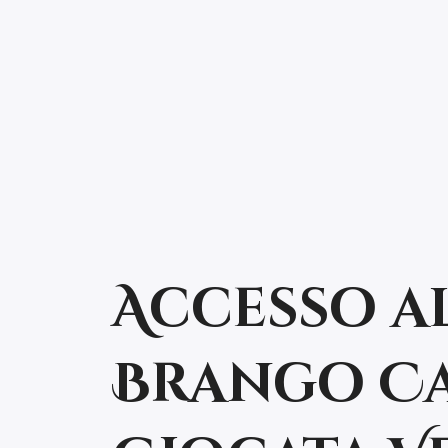
Accesso a
Brango Ca