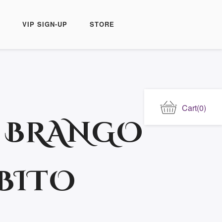
VIP SIGN-UP
STORE
Cart
(0)
Ò BRANGO
UBITO