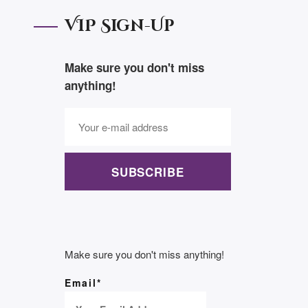
VIP Sign-Up
Make sure you don't miss
anything!
SUBSCRIBE
Make sure you don't miss anything!
Email*