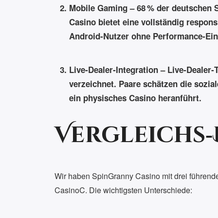
Mobile Gaming – 68 % der deutschen S
Casino bietet eine vollständig respons
Android‑Nutzer ohne Performance‑Ein
Live‑Dealer‑Integration – Live‑Dealer
verzeichnet. Paare schätzen die sozia
ein physisches Casino heranführt.
Vergleichs
Wir haben SpinGranny Casino mit drei führend
CasinoC. Die wichtigsten Unterschiede: