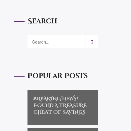
Search
Popular Posts
BREAKING NEWS! –
FOUND A TREASURE
CHEST OF SAVINGS