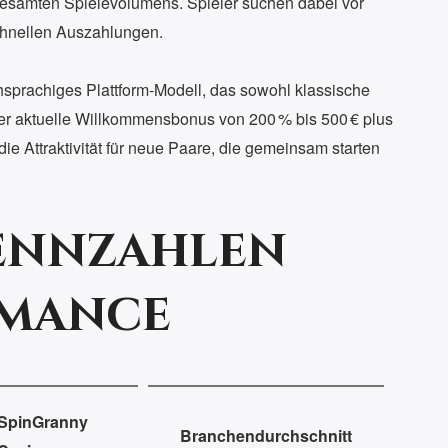
gesamten Spielevolumens. Spieler suchen dabei vor
chnellen Auszahlungen.
hsprachiges Plattform‑Modell, das sowohl klassische
 Der aktuelle Willkommensbonus von 200 % bis 500 € plus
e Attraktivität für neue Paare, die gemeinsam starten
ennzahlen
rmance
SpinGranny
Branchendurchschnitt