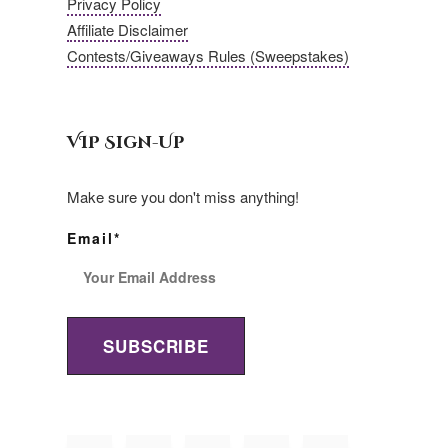
Privacy Policy
Affiliate Disclaimer
Contests/Giveaways Rules (Sweepstakes)
VIP Sign-Up
Make sure you don't miss anything!
Email*