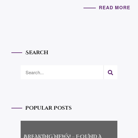
READ MORE
Search
Popular Posts
BREAKING NEWS! – FOUND A