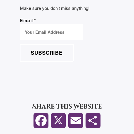
Make sure you don't miss anything!
Email*
Share this Website
F
E
S