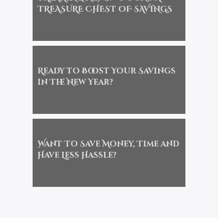
TREASURE CHEST OF SAVINGS
Ready to Boost Your Savings
in The New Year?
Want To Save Money, Time and
Have Less Hassle?