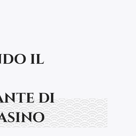
do il
ante di
asino