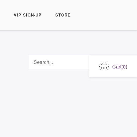
VIP SIGN-UP
STORE
Cart
(0)