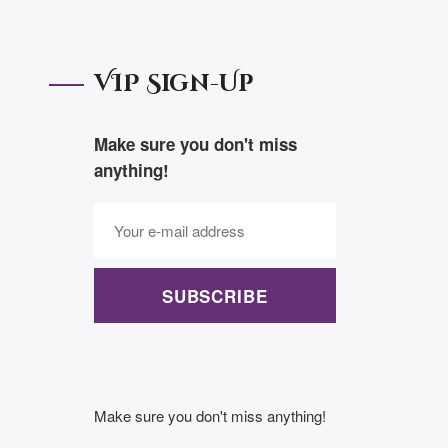
VIP Sign-Up
Make sure you don't miss
anything!
SUBSCRIBE
Make sure you don't miss anything!