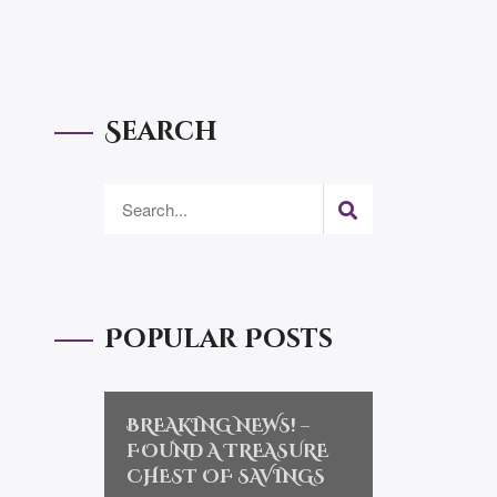
Search
Popular Posts
BREAKING NEWS! –
FOUND A TREASURE
CHEST OF SAVINGS