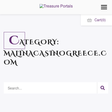
Cart
(0)
C
ATEGORY:
MALINACASINOGREECE.C
OM