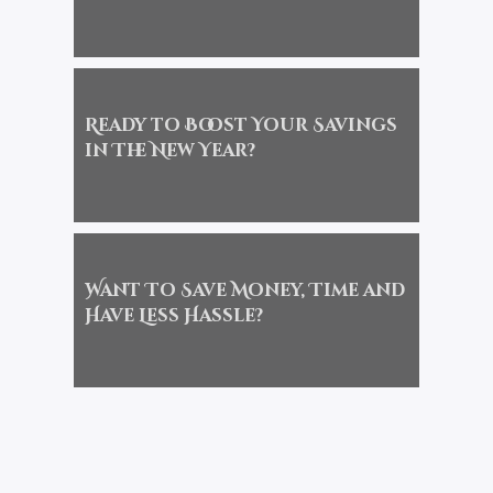
Ready to Boost Your Savings
in The New Year?
Want To Save Money, Time and
Have Less Hassle?