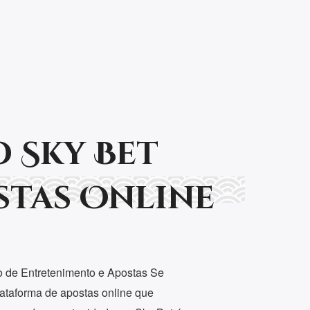
o Sky Bet
stas Online
 de Entretenimento e Apostas Se
ataforma de apostas online que