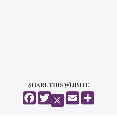
Share this Website
F
T
E
S
a
w
m
h