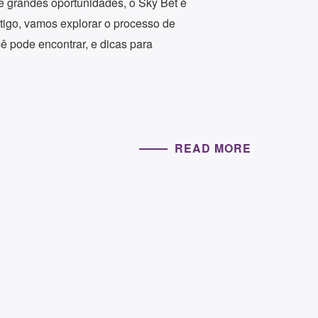
e grandes oportunidades, o Sky Bet é
rtigo, vamos explorar o processo de
cê pode encontrar, e dicas para
READ MORE