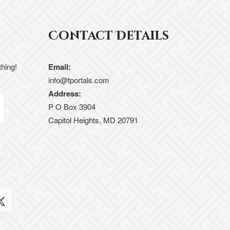
Contact Details
hing!
Email:
info@tportals.com
Address:
P O Box 3904
Capitol Heights, MD 20791