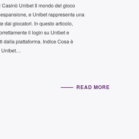
 Casinò Unibet Il mondo del gioco
a espansione, e Unibet rappresenta una
 dai giocatori. In questo articolo,
rrettamente il login su Unibet e
rti dalla piattaforma. Indice Cosa è
u Unibet…
READ MORE