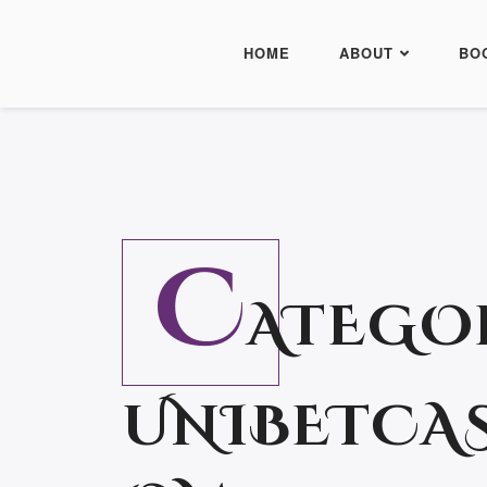
HOME
ABOUT
BO
C
ATEGO
UNIBETCAS