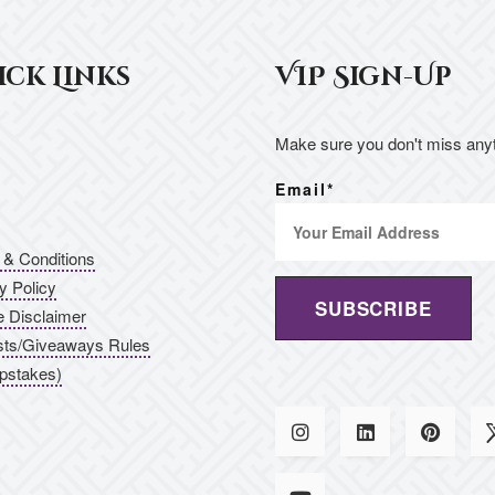
c
a
a
ick Links
VIP Sign-Up
e
i
r
b
l
e
Make sure you don't miss anyt
o
Email*
o
& Conditions
y Policy
k
te Disclaimer
sts/Giveaways Rules
pstakes)