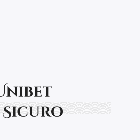
Unibet
e Sicuro