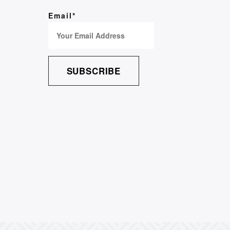
Email*