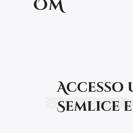
OM
Accesso 
Semlice 