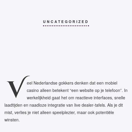
UNCATEGORIZED
V
eel Nederlandse gokkers denken dat een mobiel
casino alleen betekent “een website op je telefoon”. In
werkelijkheid gaat het om reactieve interfaces, snelle
laadtijden en naadloze integratie van live dealer‑tafels. Als je dit
mist, verlies je niet alleen speelplezier, maar ook potentiële
winsten.