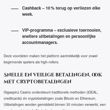
Cashback
– 10 % terug op verliezen elke
week.
VIP‑programma
– exclusieve toernooien,
snellere uitbetalingen en persoonlijke
accountmanagers.
Deze voordelen maken het platform aantrekkelijk voor zowel
beginnende spelers als high‑rollers.
Snelle en veilige betalingen, ook
met cryptobetalingen
Gigaspinz Casino ondersteunt traditionele methoden (iDEAL,
creditcards) én cryptobetalingen zoals Bitcoin en Ethereum.
Uitbetalingen worden gemiddeld binnen 30 minuten verwerkt, een