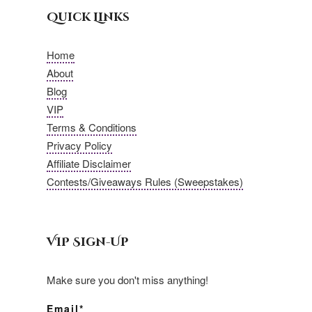
o
e
Quick Links
o
r
Home
About
k
Blog
VIP
Terms & Conditions
Privacy Policy
Affiliate Disclaimer
Contests/Giveaways Rules (Sweepstakes)
VIP Sign-Up
Make sure you don't miss anything!
Email*