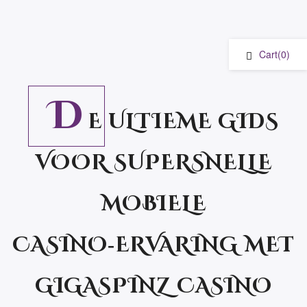
Cart
(0)
D
E ULTIEME GIDS
VOOR SUPERSNELLE
MOBIELE
CASINO‑ERVARING MET
GIGASPINZ CASINO