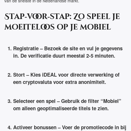
van de snelste in de Nederlandse markt.
Stap‑voor‑stap: Zo speel je
moeiteloos op je mobiel
Registratie
– Bezoek de site en vul je gegevens
in. De verificatie duurt meestal 2‑5 minuten.
Stort
– Kies iDEAL voor directe verwerking of
een cryptovaluta voor extra anonimiteit.
Selecteer een spel
– Gebruik de filter “Mobiel”
om alleen geoptimaliseerde titels te zien.
Activeer bonussen
– Voer de promotiecode in bij