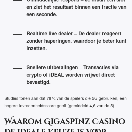
en ziet het resultaat binnen een fractie van
een seconde.
Realtime live dealer
– De dealer reageert
zonder haperingen, waardoor je beter kunt
inzetten.
Snellere uitbetalingen
– Transacties via
crypto of iDEAL worden vrijwel direct
bevestigd.
Studies tonen aan dat 78 % van de spelers die 5G gebruiken, een
hogere tevredenheidsscore geeft (gemiddeld 4,6 van de 5).
Waarom Gigaspinz Casino