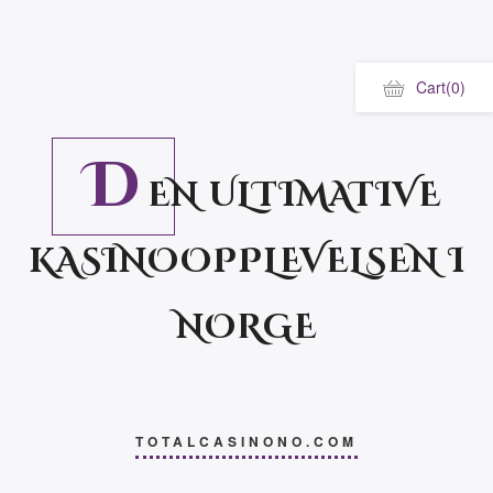
Cart
(0)
D
EN ULTIMATIVE
KASINOOPPLEVELSEN I
NORGE
TOTALCASINONO.COM