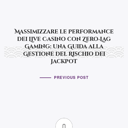
Massimizzare le Performance
dei Live Casino con Zero‑Lag
Gaming: una Guida alla
Gestione del Rischio dei
Jackpot
PREVIOUS POST
0