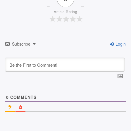
Article Rating
Subscribe
Login
0
COMMENTS