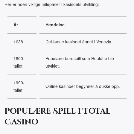
Her er noen viktige milepæler i kasinoets utvikling:
År
Hendelse
1638
Det første kasinoet åpnet i Venezia.
1800-
Populære bordspill som Roulette ble
tallet
utviklet.
1990-
Online kasinoer begynner å dukke opp.
tallet
Populære Spill i Total
Casino