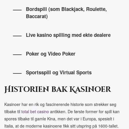
Bordspill (som Blackjack, Roulette,
Baccarat)
Live kasino spilling med ekte dealere
Poker og Video Poker
Sportsspill og Virtual Sports
Historien bak Kasinoer
Kasinoer har en rik og fascinerende historie som strekker seg
tilbake til
total bet casino
antikken. De første former for spill kan
spores tilbake til gamle Kina, men det var i Europa, spesielt i
Italia, at de moderne kasinoene fikk sitt utspring på 1600-tallet.