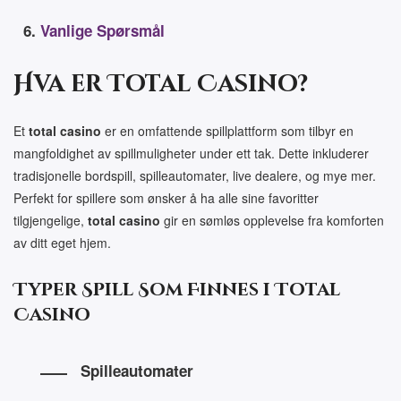
Vanlige Spørsmål
Hva er Total Casino?
Et
total casino
er en omfattende spillplattform som tilbyr en
mangfoldighet av spillmuligheter under ett tak. Dette inkluderer
tradisjonelle bordspill, spilleautomater, live dealere, og mye mer.
Perfekt for spillere som ønsker å ha alle sine favoritter
tilgjengelige,
total casino
gir en sømløs opplevelse fra komforten
av ditt eget hjem.
Typer Spill Som Finnes i Total
Casino
Spilleautomater