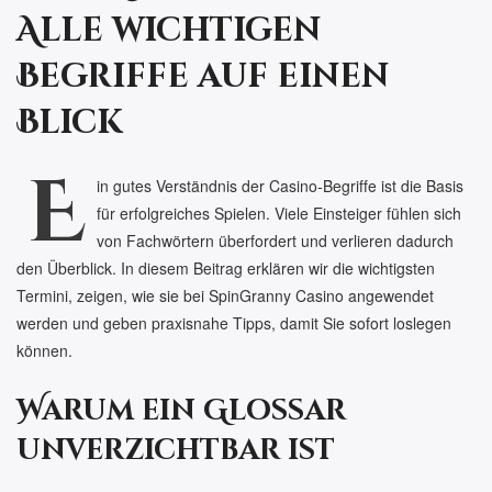
Alle wichtigen
Begriffe auf einen
Blick
E
in gutes Verständnis der Casino‑Begriffe ist die Basis
für erfolgreiches Spielen. Viele Einsteiger fühlen sich
von Fachwörtern überfordert und verlieren dadurch
den Überblick. In diesem Beitrag erklären wir die wichtigsten
Termini, zeigen, wie sie bei SpinGranny Casino angewendet
werden und geben praxisnahe Tipps, damit Sie sofort loslegen
können.
Warum ein Glossar
unverzichtbar ist