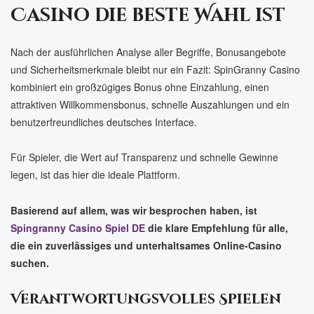
Casino die beste Wahl ist
Nach der ausführlichen Analyse aller Begriffe, Bonusangebote
und Sicherheitsmerkmale bleibt nur ein Fazit: SpinGranny Casino
kombiniert ein großzügiges Bonus ohne Einzahlung, einen
attraktiven Willkommensbonus, schnelle Auszahlungen und ein
benutzerfreundliches deutsches Interface.
Für Spieler, die Wert auf Transparenz und schnelle Gewinne
legen, ist das hier die ideale Plattform.
Basierend auf allem, was wir besprochen haben, ist
Spingranny Casino Spiel DE
die klare Empfehlung für alle,
die ein zuverlässiges und unterhaltsames Online‑Casino
suchen.
Verantwortungsvolles Spielen