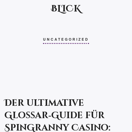
BLICK
UNCATEGORIZED
Der ultimative
Glossar‑Guide für
SpinGranny Casino: