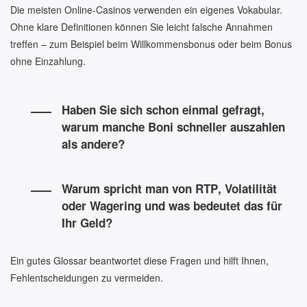
Die meisten Online‑Casinos verwenden ein eigenes Vokabular.
Ohne klare Definitionen können Sie leicht falsche Annahmen
treffen – zum Beispiel beim Willkommensbonus oder beim Bonus
ohne Einzahlung.
Haben Sie sich schon einmal gefragt,
warum manche Boni schneller auszahlen
als andere?
Warum spricht man von
RTP
,
Volatilität
oder
Wagering
und was bedeutet das für
Ihr Geld?
Ein gutes Glossar beantwortet diese Fragen und hilft Ihnen,
Fehlentscheidungen zu vermeiden.