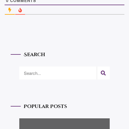
0
COMMENTS
Search
Popular Posts