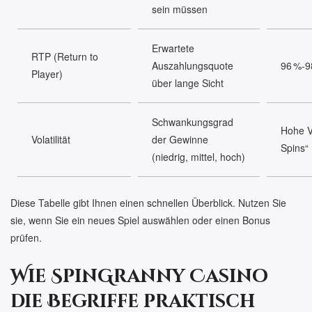
sein müssen
Erwartete
RTP (Return to
Auszahlungsquote
96 %‑98
Player)
über lange Sicht
Schwankungsgrad
Hohe Vo
Volatilität
der Gewinne
Spins“
(niedrig, mittel, hoch)
Diese Tabelle gibt Ihnen einen schnellen Überblick. Nutzen Sie
sie, wenn Sie ein neues Spiel auswählen oder einen Bonus
prüfen.
Wie SpinGranny Casino
die Begriffe praktisch