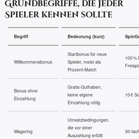
Grundbegriffe, die jeder
Spieler kennen sollte
Begriff
Bedeutung (kurz)
SpinG
Startbonus für neue
100 % 
Willkommensbonus
Spieler, meist als
Freispi
Prozent‑Match
Gratis‑Guthaben,
Bonus ohne
keine eigene
10 € S
Einzahlung
Einzahlung nötig
Umsatzbedingungen,
die vor einer
Wagering
30‑fac
Auszahlung erfüllt