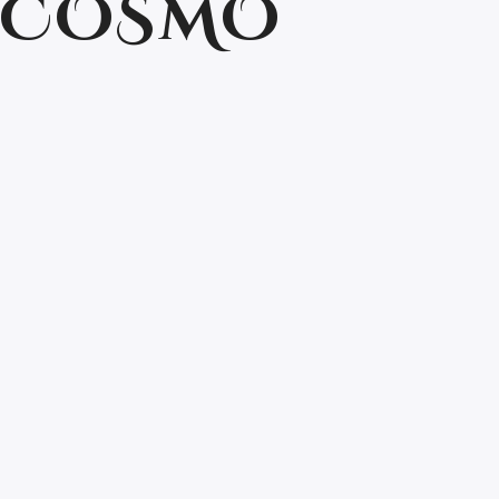
M COSMO