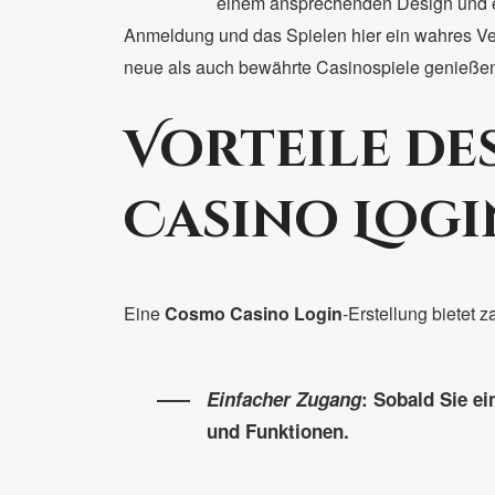
einem ansprechenden Design und ei
Anmeldung und das Spielen hier ein wahres Verg
neue als auch bewährte Casinospiele genieße
Vorteile de
Casino Logi
Eine
Cosmo Casino Login
-Erstellung bietet z
Einfacher Zugang
: Sobald Sie ei
und Funktionen.