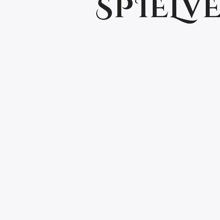
SPIELV