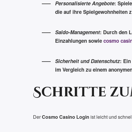
Personalisierte Angebote
: Spiel
die auf ihre Spielgewohnheiten z
Saldo-Management
: Durch den L
Einzahlungen sowie
cosmo casi
Sicherheit und Datenschutz
: Ein
im Vergleich zu einem anonymen
Schritte zu
Der
Cosmo Casino Login
ist leicht und schnel