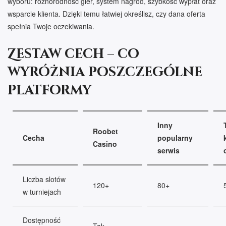
wyboru: różnorodność gier, system nagród, szybkość wypłat oraz
wsparcie klienta. Dzięki temu łatwiej określisz, czy dana oferta
spełnia Twoje oczekiwania.
Zestaw cech – co
wyróżnia poszczególne
platformy
Inny
Roobet
Cecha
popularny
Casino
serwis
Liczba slotów
120+
80+
w turniejach
Dostępność