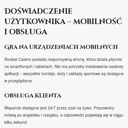
Doświadczenie
użytkownika – mobilność
i obsługa
Gra na urządzeniach mobilnych
Roobet Casino posiada responsywną stronę, która działa płynnie
na smartfonach i tabletach. Nie ma potrzeby instalowania osobnej
aplikacji – wszystkie turnieje, sloty i zakłady sportowe są dostępne
w przeglądarce.
Obsługa klienta
Wsparcie dostępne jest 24/7 przez czat na żywo. Pracownicy
mówią po angielsku i rosyjsku, a odpowiedzi pojawiają się w ciągu
kilku sekund.