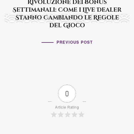
Rivoluzione dei Bonus
Settimanali: Come i Live Dealer
Stanno Cambiando le Regole
del Gioco
PREVIOUS POST
0
Article Rating