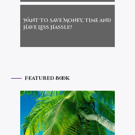
Want To Save Money, Time and
Have Less Hassle?
Featured Book