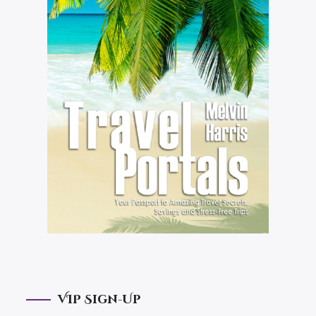
VIP Sign-Up