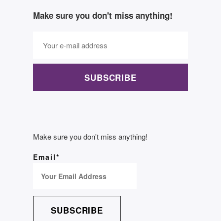
Make sure you don't miss anything!
SUBSCRIBE
Make sure you don't miss anything!
Email*