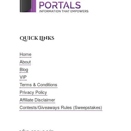
b
l
e
o
o
Quick Links
k
Home
About
Blog
VIP
Terms & Conditions
Privacy Policy
Affiliate Disclaimer
Contests/Giveaways Rules (Sweepstakes)