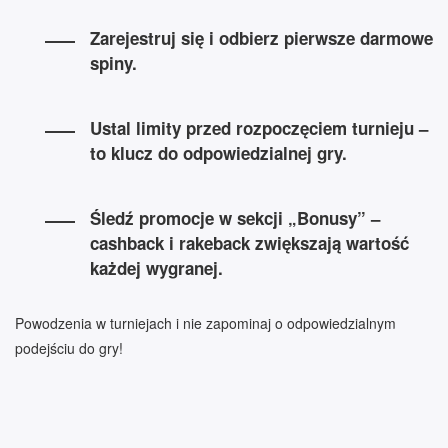
Zarejestruj się i odbierz pierwsze darmowe
spiny.
Ustal limity przed rozpoczęciem turnieju –
to klucz do odpowiedzialnej gry.
Śledź promocje w sekcji „Bonusy” –
cashback i rakeback zwiększają wartość
każdej wygranej.
Powodzenia w turniejach i nie zapominaj o odpowiedzialnym
podejściu do gry!