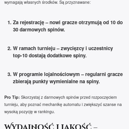
wymagają własnych środków. Są przyznawane:
Za rejestrację – nowi gracze otrzymują od 10 do
30 darmowych spinów.
W ramach turnieju – zwycięzcy i uczestnicy
top‑10 dostają dodatkowe spiny.
W programie lojalnościowym – regularni gracze
zbierają punkty wymienialne na spiny.
Pro Tip:
Skorzystaj z darmowych spinów przed rozpoczęciem
turnieju, aby poznać mechanikę automatu i zwiększyć szanse na
wysoką pozycję w rankingu.
Wydajność i jakość –