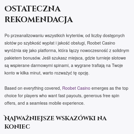
Ostateczna
rekomendacja
Po przeanalizowaniu wszystkich kryteriów, od liczby dostępnych
slotów po szybkość wypłat i jakość obsługi, Roobet Casino
wyróżnia się jako platforma, która łączy nowoczesność z solidnym
pakietem bonusów. Jeśli szukasz miejsca, gdzie turnieje slotowe
są wspierane darmowymi spinami, a wygrane trafiają na Twoje
konto w kilka minut, warto rozważyć tę opcję.
Based on everything covered,
Roobet Casino
emerges as the top
choice for players who want fast payouts, generous free spin
offers, and a seamless mobile experience.
Najważniejsze wskazówki na
koniec