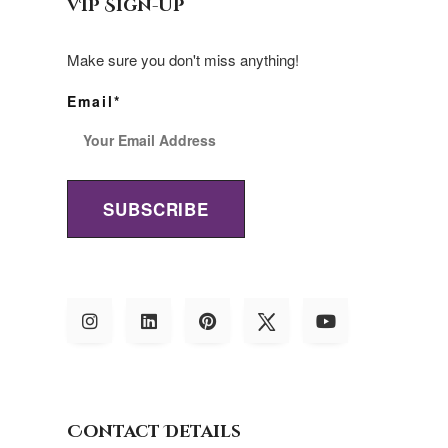
VIP Sign-Up
Make sure you don't miss anything!
Email*
Contact Details