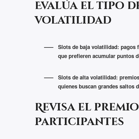
Evalúa el tipo d
volatilidad
Slots de baja volatilidad: pagos
que prefieren acumular puntos d
Slots de alta volatilidad: prem
quienes buscan grandes saltos d
Revisa el premi
participantes