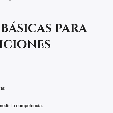
 básicas para
iciones
ar.
medir la competencia.