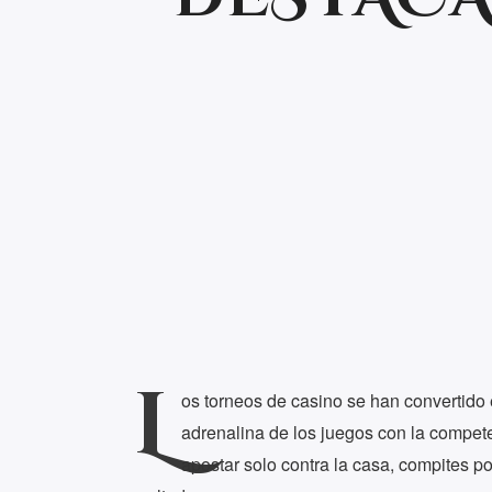
L
os torneos de casino se han convertido
adrenalina de los juegos con la compete
apostar solo contra la casa, compites p