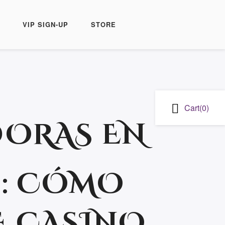
VIP SIGN-UP
STORE
Cart
(0)
DORAS EN
O: CÓMO
E CASINO