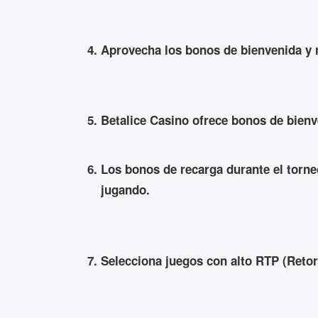
Aprovecha los bonos de bienvenida y 
Betalice Casino ofrece bonos de bienv
Los bonos de recarga durante el torne
jugando.
Selecciona juegos con alto RTP (Retor