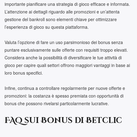
importante pianificare una strategia di gioco efficace e informata.
L’attenzione ai dettagli riguardo alle promozioni e un’attenta
gestione del bankroll sono elementi chiave per ottimizzare
l’esperienza di gioco su questa piattaforma.
Valuta l’opzione di fare un uso parsimonioso dei bonus senza
puntare esclusivamente sulle offerte con requisiti troppo elevati.
Considera anche la possibilità di diversificare le tue attività di
gioco per capire quali settori offrono maggiori vantaggi in base ai
loro bonus specifici.
Infine, continua a controllare regolarmente per nuove offerte e
promozioni: la costanza è spesso premiata con opportunità di
bonus che possono rivelarsi particolarmente lucrative.
FAQ sui Bonus di Betclic