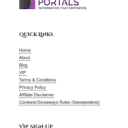
b
l
e
o
o
Quick Links
k
Home
About
Blog
VIP
Terms & Conditions
Privacy Policy
Affiliate Disclaimer
Contests/Giveaways Rules (Sweepstakes)
VIP Sign-Up