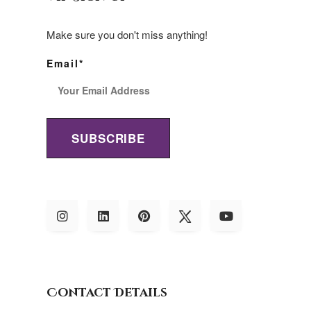
Make sure you don't miss anything!
Email*
Contact Details