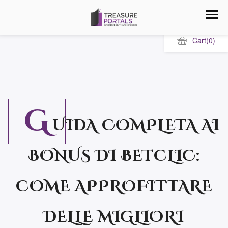
Cart
(0)
G
UIDA COMPLETA AI
BONUS DI BETCLIC:
COME APPROFITTARE
DELLE MIGLIORI