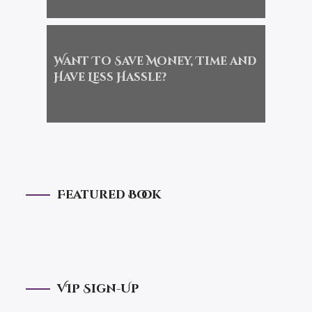
Want To Save Money, Time and
Have Less Hassle?
Featured Book
VIP Sign-Up