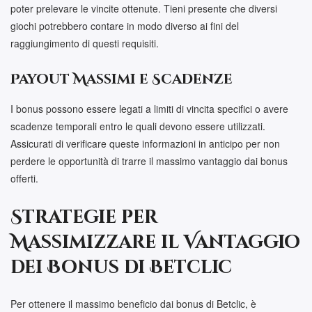
poter prelevare le vincite ottenute. Tieni presente che diversi
giochi potrebbero contare in modo diverso ai fini del
raggiungimento di questi requisiti.
Payout Massimi e Scadenze
I bonus possono essere legati a limiti di vincita specifici o avere
scadenze temporali entro le quali devono essere utilizzati.
Assicurati di verificare queste informazioni in anticipo per non
perdere le opportunità di trarre il massimo vantaggio dai bonus
offerti.
Strategie per
Massimizzare il Vantaggio
dei Bonus di Betclic
Per ottenere il massimo beneficio dai bonus di Betclic, è