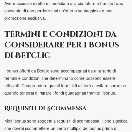
Avere accesso diretto e immediato alla piattaforma tramite l’app
consente di non perdere mai un’offerta vantaggiosa o una
promozione esclusiva.
Termini e Condizioni da
Considerare per i Bonus
di Betclic
I bonus offerti da Betclic sono accompagnati da una serie di
termini e condizioni che determinano come possono essere
utilizzati. Comprendere questi termini ti aiuterà a evitare sorprese
quando tenterai di ritirare i fondi guadagnati tramite i bonus.
Requisiti di Scommessa
Molti bonus sono soggetti a requisiti di scommessa, il che significa
che dovrai scommettere un certo multiplo del bonus prima di