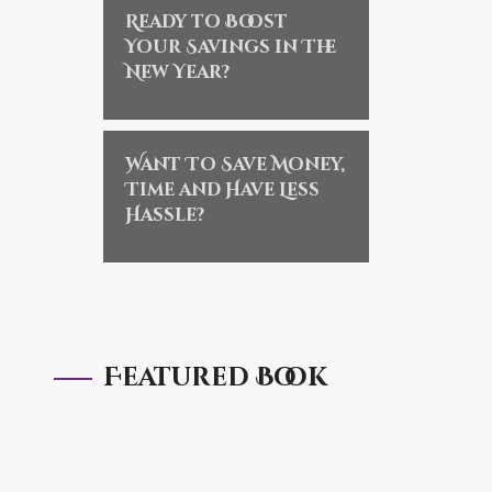
Ready to Boost
Your Savings in The
New Year?
Want To Save Money,
Time and Have Less
Hassle?
Featured Book