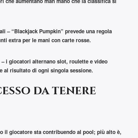
tori che aumentano man mano che la classifica si
ali
– “Blackjack Pumpkin” prevede una regola
ti extra per le mani con carte rosse.
– i giocatori alternano slot, roulette e video
 al risultato di ogni singola sessione.
cesso da tenere
 il giocatore sta contribuendo al pool; più alto è,