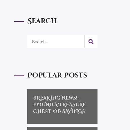
Search
Popular Posts
BREAKING NEWS! –
FOUND A TREASURE
CHEST OF SAVINGS