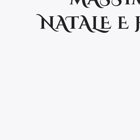
NATALE E