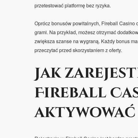
przetestować platformę bez ryzyka.
Oprócz bonusów powitalnych, Fireball Casino 
grami. Na przykład, możesz otrzymać dodatko
zwiększa szanse na wygraną. Każdy bonus ma s
przeczytać przed skorzystaniem z oferty.
Jak zarejes
Fireball Cas
aktywować