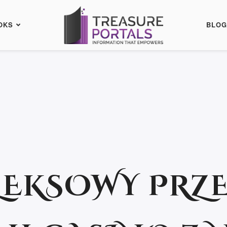
OKS
BLOG
LEKSOWY PRZ