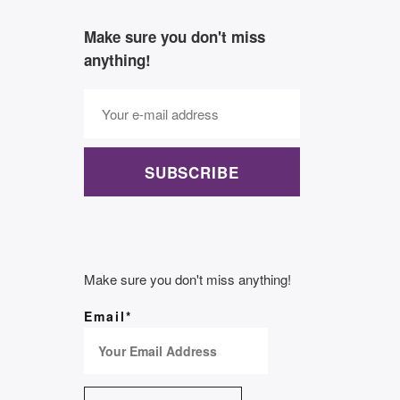
Make sure you don't miss
anything!
SUBSCRIBE
Make sure you don't miss anything!
Email*