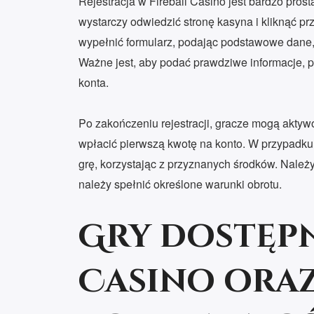
Rejestracja w Fireball Casino jest bardzo prosta
wystarczy odwiedzić stronę kasyna i kliknąć prz
wypełnić formularz, podając podstawowe dane, 
Ważne jest, aby podać prawdziwe informacje, 
konta.
Po zakończeniu rejestracji, gracze mogą aktyw
wpłacić pierwszą kwotę na konto. W przypadku
grę, korzystając z przyznanych środków. Nale
należy spełnić określone warunki obrotu.
Gry dostępn
Casino oraz