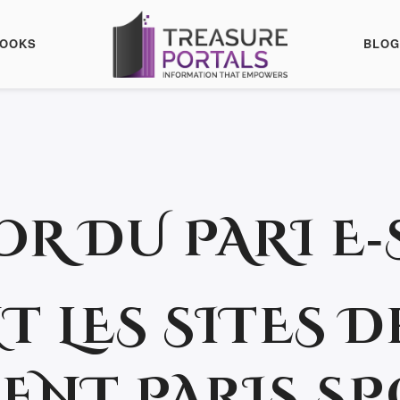
OOKS
BLOG
OR DU PARI E‑
LES SITES D
IENT PARIS S