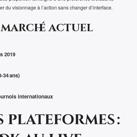
r du visionnage à l’action sans changer d’interface.
 marché actuel
is 2019
‑34 ans)
ournois internationaux
s plateformes :