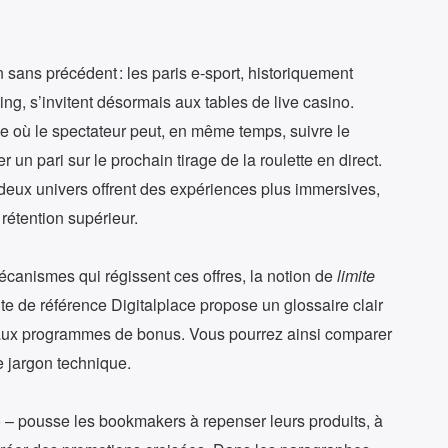
 sans précédent : les paris e‑sport, historiquement
ng, s’invitent désormais aux tables de live casino.
e où le spectateur peut, en même temps, suivre le
un pari sur le prochain tirage de la roulette en direct.
 deux univers offrent des expériences plus immersives,
rétention supérieur.
canismes qui régissent ces offres, la notion de
limite
ite de référence Digitalplace propose un glossaire clair
 aux programmes de bonus. Vous pourrez ainsi comparer
e jargon technique.
o – pousse les bookmakers à repenser leurs produits, à