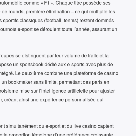
t automobile comme « F1 ». Chaque titre possède ses
e rounds, première élimination – ce qui multiplie les
 sportifs classiques (football, tennis) restent dominés
ournois e‑sport se déroulent toute l’année, assurant un
oupes se distinguent par leur volume de trafic et la
propose un sportsbook dédié aux e‑sports avec plus de
intégré. Le deuxième combine une plateforme de casino
ec un bookmaker sans limite, permettant des paris en
oisième mise sur l’intelligence artificielle pour ajuster
r, créant ainsi une expérience personnalisée qui
ent simultanément du e‑sport et du live casino captent
 Cette proportion témoigne d’une préférence croissante