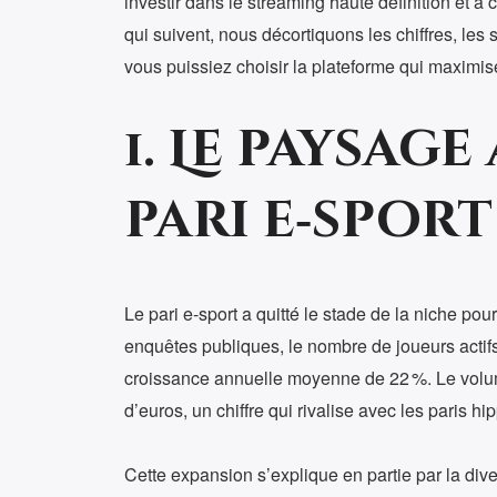
investir dans le streaming haute définition et 
qui suivent, nous décortiquons les chiffres, les 
vous puissiez choisir la plateforme qui maximise à
1. Le paysag
pari e‑sport
Le pari e‑sport a quitté le stade de la niche pou
enquêtes publiques, le nombre de joueurs actifs
croissance annuelle moyenne de 22 %. Le volu
d’euros, un chiffre qui rivalise avec les paris hi
Cette expansion s’explique en partie par la diver