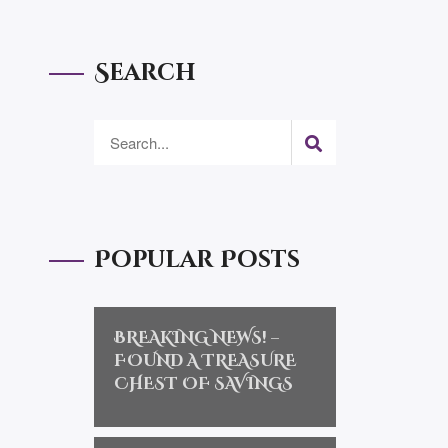
Search
Popular Posts
BREAKING NEWS! –
FOUND A TREASURE
CHEST OF SAVINGS