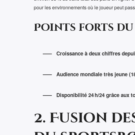
pour les environnements où le joueur peut passe
Points forts du
Croissance à deux chiffres depu
Audience mondiale très jeune (18
Disponibilité 24 h/24 grâce aux t
2. Fusion de