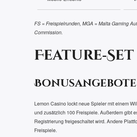
FS = Freispielrunden, MGA = Malta Gaming Au
Commission.
Feature‑Set
Bonusangebote
Lemon Casino lockt neue Spieler mit einem Wi
und zusätzlich 100 Freispiele. Außerdem gibt e
Registrierung freigeschaltet wird. Andere Platt
Freispiele.