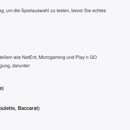
, um die Spielauswahl zu testen, bevor Sie echtes
tellern wie NetEnt, Microgaming und Play’n GO
gung, darunter:
e)
ulette, Baccarat)