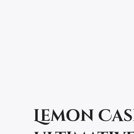
Lemon Cas