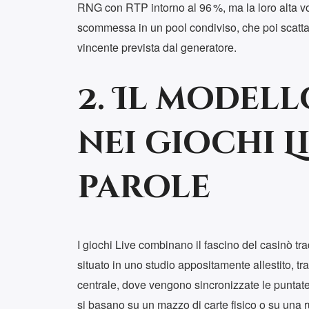
RNG con RTP intorno al 96 %, ma la loro alta vo
scommessa in un pool condiviso, che poi scatt
vincente prevista dal generatore.
2. Il modell
nei giochi Li
parole
I giochi Live combinano il fascino del casinò tra
situato in uno studio appositamente allestito, t
centrale, dove vengono sincronizzate le puntate
si basano su un mazzo di carte fisico o su una r