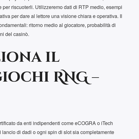
e per riscuoterli. Utilizzeremo dati di RTP medio, esempi
tiva per dare al lettore una visione chiara e operativa. Il
ondamentali: ritorno medio al giocatore, probabilità di
ni del casinò.
iona il
giochi RNG –
tificato da enti indipendenti come eCOGRA o iTech
i lancio di dadi o ogni spin di slot sia completamente