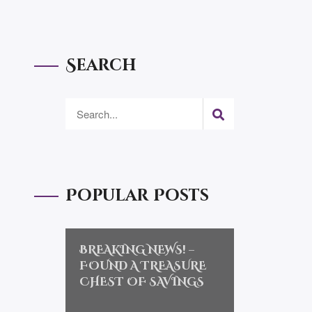
Search
Popular Posts
BREAKING NEWS! –
FOUND A TREASURE
CHEST OF SAVINGS