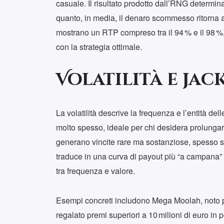
casuale. Il risultato prodotto dall’RNG determin
quanto, in media, il denaro scommesso ritorna a
mostrano un RTP compreso tra il 94 % e il 98 %,
con la strategia ottimale.
Volatilità e jac
La volatilità descrive la frequenza e l’entità del
molto spesso, ideale per chi desidera prolungare l
generano vincite rare ma sostanziose, spesso so
traduce in una curva di payout più “a campana” p
tra frequenza e valore.
Esempi concreti includono Mega Moolah, noto pe
regalato premi superiori a 10 milioni di euro in