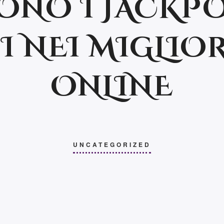
ONO I JACKPO
 NEI MIGLIO
ONLINE
UNCATEGORIZED