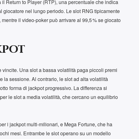
a il Return to Player (RTP), una percentuale che indica
l giocatore nel lungo periodo. Le slot RNG tipicamente
 mentre il video‑poker può arrivare al 99,5 % se giocato
kpot
le vincite. Una slot a bassa volatilità paga piccoli premi
a sessione. Al contrario, le slot ad alta volatilità
tto forma di jackpot progressivo. La differenza si
er le slot a media volatilità, che cercano un equilibrio
r i jackpot multi‑milionari, e Mega Fortune, che ha
 pochi mesi. Entrambe le slot operano su un modello