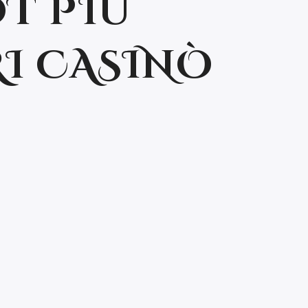
T PIÙ
RI CASINÒ