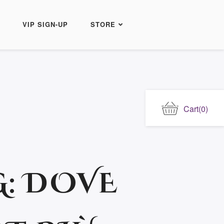
VIP SIGN-UP
STORE
Cart
(0)
G: DOVE