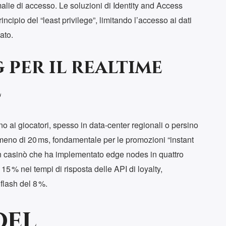
alie di accesso. Le soluzioni di Identity and Access
cipio del “least privilege”, limitando l’accesso ai dati
ato.
per il realtime
e
o ai giocatori, spesso in data‑center regionali o persino
a meno di 20 ms, fondamentale per le promozioni “instant
Un casinò che ha implementato edge nodes in quattro
5 % nei tempi di risposta delle API di loyalty,
flash del 8 %.
del