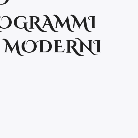
ROGRAMMI
Ò MODERNI