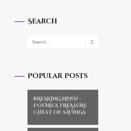
Search
Popular Posts
BREAKING NEWS! –
FOUND A TREASURE
CHEST OF SAVINGS