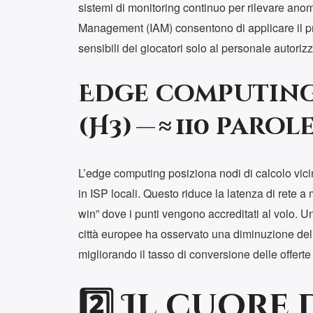
sistemi di monitoring continuo per rilevare anom
Management (IAM) consentono di applicare il prin
sensibili dei giocatori solo al personale autorizz
Edge computing 
(H3) — ≈ 110 parol
L’edge computing posiziona nodi di calcolo vicin
in ISP locali. Questo riduce la latenza di rete 
win” dove i punti vengono accreditati al volo. 
città europee ha osservato una diminuzione del 1
migliorando il tasso di conversione delle offerte 
2️⃣ Il cuore 