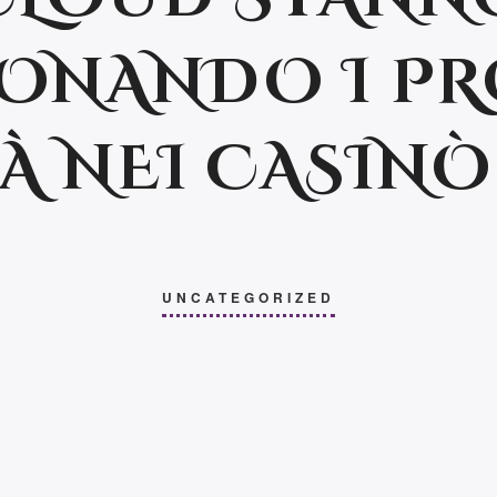
IONANDO I P
TÀ NEI CASIN
UNCATEGORIZED