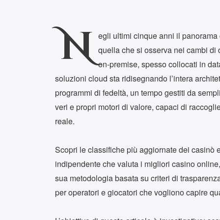
N
egli ultimi cinque anni il panorama
quella che si osserva nei cambi di
on‑premise, spesso collocati in data
soluzioni cloud sta ridisegnando l’intera architet
programmi di fedeltà, un tempo gestiti da sempli
veri e propri motori di valore, capaci di raccogli
reale.
Scopri le classifiche più aggiornate dei casinò
indipendente che valuta i migliori casino onlin
sua metodologia basata su criteri di trasparenza
per operatori e giocatori che vogliono capire qua