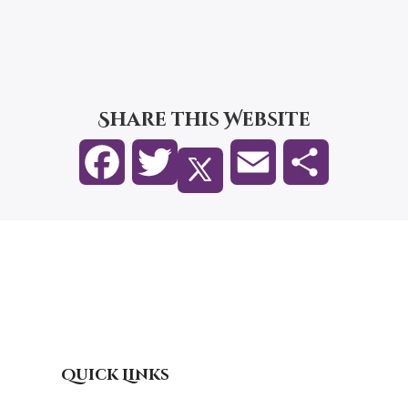
Share this Website
F
T
E
S
a
w
m
h
c
i
a
a
e
t
i
r
b
t
l
e
Quick Links
o
e