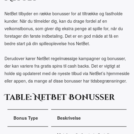
NetBet tilbyder en række bonusser for at tiltrække og fastholde
kunder. Når du tilmelder dig, kan du drage fordel af en
velkomstbonus, som giver dig ekstra penge at spille for, når du
foretager din første indbetaling. Det er en god måde at få en
bedre start på din spilleoplevelse hos NetBet.
Derudover kører NetBet regelmæssige kampagner og bonusser,
der kan variere fra gratis spins til cash backs. Det er vigtigt at
holde sig opdateret med de nyeste tilbud via NetBet’s hjemmeside
eller appen, da mange af disse bonusser har tidsbegrænsninger.
Table: NetBet Bonusser
Bonus Type
Beskrivelse