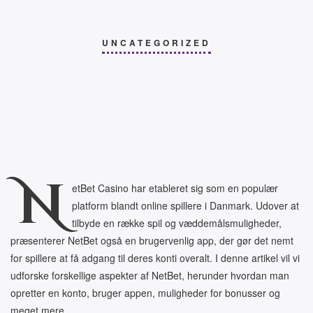
UNCATEGORIZED
N
etBet Casino har etableret sig som en populær
platform blandt online spillere i Danmark. Udover at
tilbyde en række spil og væddemålsmuligheder,
præsenterer NetBet også en brugervenlig app, der gør det nemt
for spillere at få adgang til deres konti overalt. I denne artikel vil vi
udforske forskellige aspekter af NetBet, herunder hvordan man
opretter en konto, bruger appen, muligheder for bonusser og
meget mere.