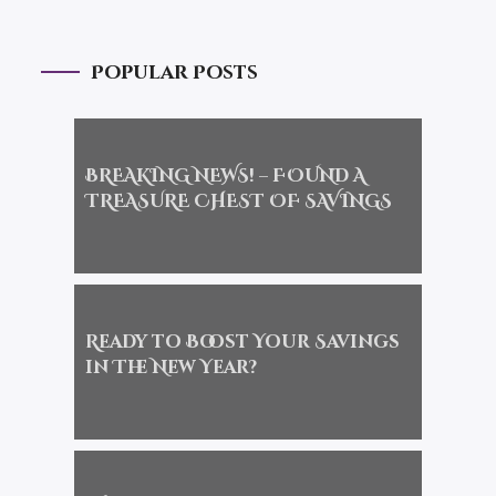
Popular Posts
BREAKING NEWS! – FOUND A
TREASURE CHEST OF SAVINGS
Ready to Boost Your Savings
in The New Year?