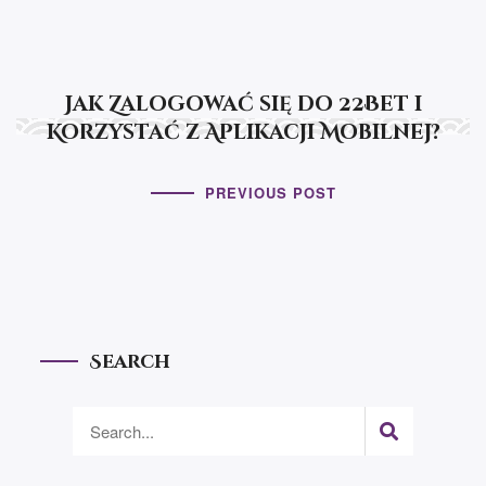
Jak Zalogować się do 22Bet i
Korzystać z Aplikacji Mobilnej?
PREVIOUS POST
Search