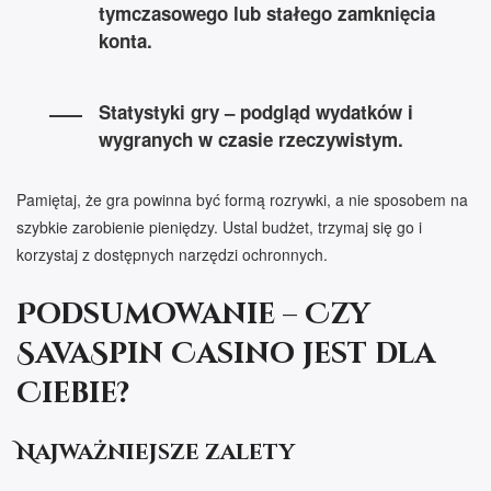
tymczasowego lub stałego zamknięcia
konta.
Statystyki gry – podgląd wydatków i
wygranych w czasie rzeczywistym.
Pamiętaj, że gra powinna być formą rozrywki, a nie sposobem na
szybkie zarobienie pieniędzy. Ustal budżet, trzymaj się go i
korzystaj z dostępnych narzędzi ochronnych.
Podsumowanie – Czy
SavaSpin Casino jest dla
Ciebie?
Najważniejsze zalety