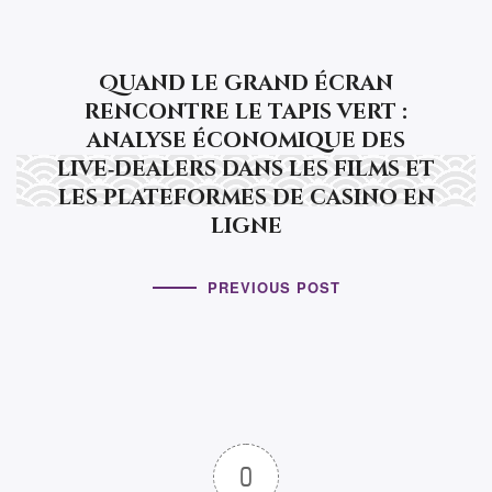
Quand le grand écran
rencontre le tapis vert :
analyse économique des
live‑dealers dans les films et
les plateformes de casino en
ligne
PREVIOUS POST
0