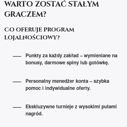
warto zostać stałym
graczem?
Co oferuje program
lojalnościowy?
Punkty za każdy zakład – wymieniane na
bonusy, darmowe spiny lub gotówkę.
Personalny menedżer konta – szybka
pomoc i indywidualne oferty.
Ekskluzywne turnieje z wysokimi pulami
nagród.