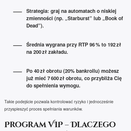
Strategia: graj na automatach o niskiej
zmienności (np. „Starburst” lub „Book of
Dead”).
Średnia wygrana przy RTP 96 % to 192 zł
na 200 zł zakładu.
Po 40 zł obrotu (20% bankrollu) możesz
już mieć 7 600 zł obrotu, co przybliża Cię
do spełnienia wymogu.
Takie podejście pozwala kontrolować ryzyko i jednocześnie
przyspieszyć proces spełniania warunków.
Program VIP – Dlaczego