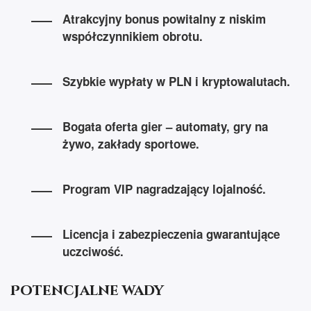
Atrakcyjny bonus powitalny z niskim
współczynnikiem obrotu.
Szybkie wypłaty w PLN i kryptowalutach.
Bogata oferta gier – automaty, gry na
żywo, zakłady sportowe.
Program VIP nagradzający lojalność.
Licencja i zabezpieczenia gwarantujące
uczciwość.
Potencjalne wady