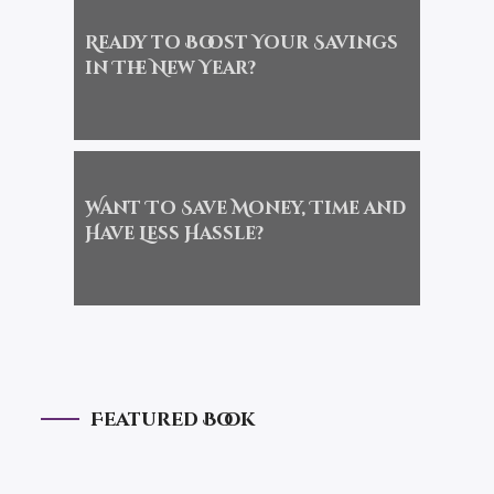
Ready to Boost Your Savings
in The New Year?
Want To Save Money, Time and
Have Less Hassle?
Featured Book