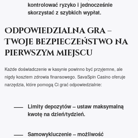
kontrolować ryzyko i jednocześnie
skorzystać z szybkich wypłat.
Odpowiedzialna gra –
Twoje bezpieczeństwo na
pierwszym miejscu
Każde doświadczenie w kasynie powinno być przyjemne, ale
nigdy kosztem zdrowia finansowego. SavaSpin Casino oferuje
narzędzia, które pomogą Ci grać odpowiedzialnie:
Limity depozytów – ustaw maksymalną
kwotę na dzień/tydzień.
Samowykluczenie – możliwość