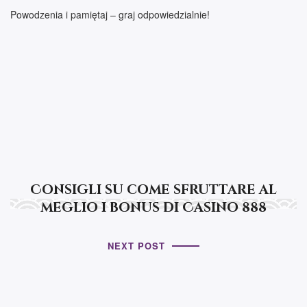
Powodzenia i pamiętaj – graj odpowiedzialnie!
Consigli su come sfruttare al
meglio i bonus di Casino 888
NEXT POST