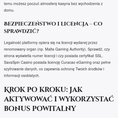
temu możesz poczuć atmosferę kasyna bez wychodzenia z
domu.
Bezpieczeństwo i licencja – co
sprawdzić?
Legalność platformy opiera się na licencji wydanej przez
renomowany organ (np. Malta Gaming Authority). Sprawdź, czy
strona wyświetla numer licencji i czy posiada certyfikat SSL.
SavaSpin Casino posiada licencję Curacao eGaming oraz pełne
szyfrowanie danych, co zapewnia ochronę Twoich środków i
informacji osobistych.
Krok po kroku: Jak
aktywować i wykorzystać
bonus powitalny