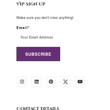
VIP Sign-Up
Make sure you don't miss anything!
Email*
Contact Details