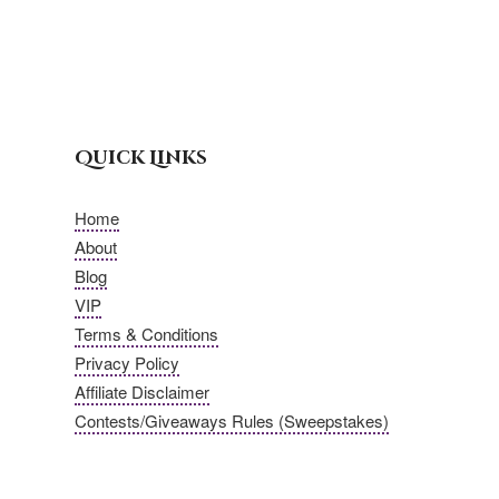
c
a
a
e
i
r
b
l
e
Quick Links
o
Home
o
About
Blog
k
VIP
Terms & Conditions
Privacy Policy
Affiliate Disclaimer
Contests/Giveaways Rules (Sweepstakes)