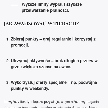
Wyższe limity wypłat i szybsze
przetwarzanie płatności.
Jak awansować w tierach?
Zbieraj punkty – graj regularnie i korzystaj z
promocji.
Utrzymuj aktywność – brak długich przerw w
grze zwiększa szanse na awans.
Wykorzystuj oferty specjalne – np. podwójne
punkty w weekendy.
Im wyższy tier, tym lepsze przywileje, w tym niższe wymagania
obrotu przy bonusach – idealne rozwiązanie dla graczy, którzy