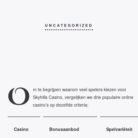
UNCATEGORIZED
O
m te begrijpen waarom veel spelers kiezen voor
Skyhills Casino, vergelijken we drie populaire online
casino’s op dezelfde criteria:
Casino
Bonusaanbod
Spelvariëteit