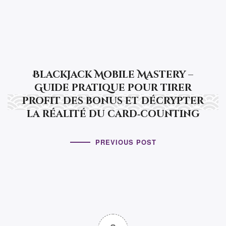
Blackjack Mobile Mastery –
Guide pratique pour tirer
profit des bonus et décrypter
la réalité du card‑counting
PREVIOUS POST