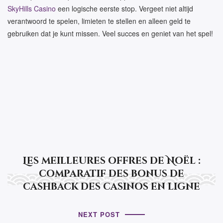
SkyHills Casino
een logische eerste stop. Vergeet niet altijd
verantwoord te spelen, limieten te stellen en alleen geld te
gebruiken dat je kunt missen. Veel succes en geniet van het spel!
Les meilleures offres de Noël :
comparatif des bonus de
cashback des casinos en ligne
NEXT POST