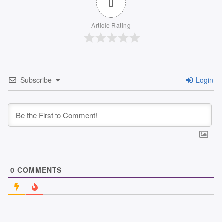
0
Article Rating
Subscribe
Login
0
COMMENTS