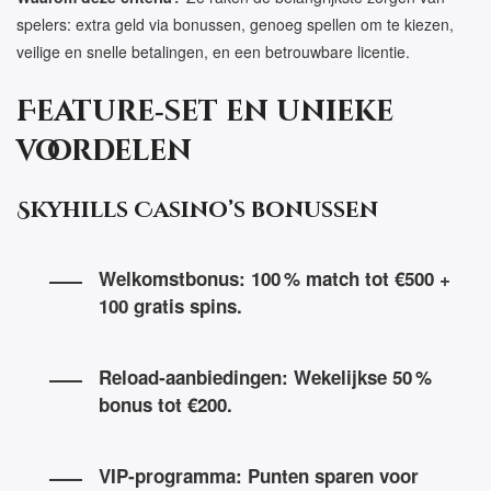
spelers: extra geld via bonussen, genoeg spellen om te kiezen,
veilige en snelle betalingen, en een betrouwbare licentie.
Feature‑set en unieke
voordelen
Skyhills Casino’s bonussen
Welkomstbonus
: 100 % match tot €500 +
100 gratis spins.
Reload‑aanbiedingen
: Wekelijkse 50 %
bonus tot €200.
VIP‑programma
: Punten sparen voor