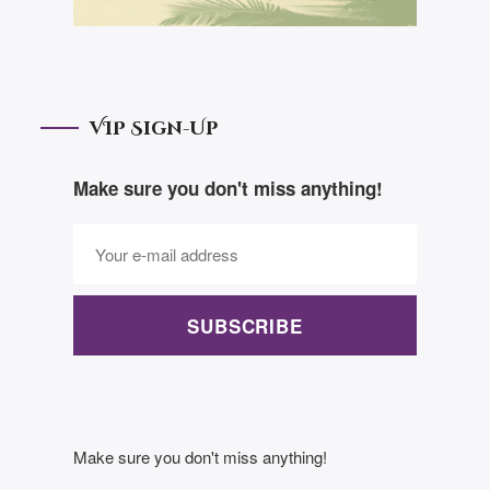
VIP Sign-Up
Make sure you don't miss anything!
SUBSCRIBE
Make sure you don't miss anything!