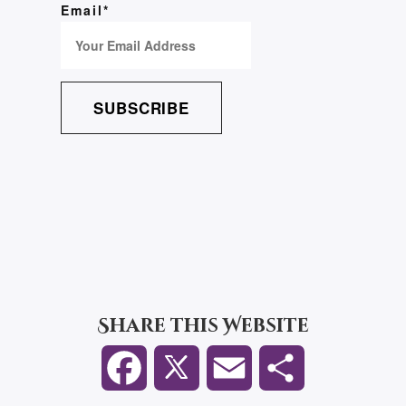
Email*
Share this Website
F
E
S