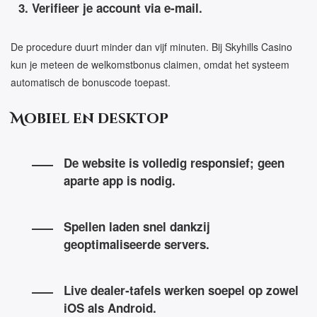
Verifieer je account via e‑mail.
De procedure duurt minder dan vijf minuten. Bij Skyhills Casino
kun je meteen de welkomstbonus claimen, omdat het systeem
automatisch de bonuscode toepast.
Mobiel en desktop
De website is volledig responsief; geen
aparte app is nodig.
Spellen laden snel dankzij
geoptimaliseerde servers.
Live dealer‑tafels werken soepel op zowel
iOS als Android.