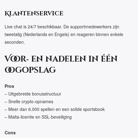
Klantenservice
Live chat is 24/7 beschikbaar. De supportmedewerkers zijn
tweetalig (Nederlands en Engels) en reageren binnen enkele
seconden.
Voor‑ en nadelen in één
oogopslag
Pros
– Uitgebreide bonusstructuur
– Snelle crypto‑opnames
– Meer dan 6.000 spellen en een solide sportsbook
– Malta‑licentie en SSL‑beveiliging
Cons