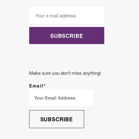
SUBSCRIBE
Make sure you don't miss anything!
Email*