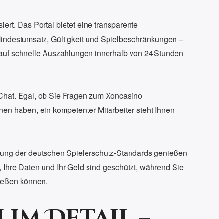
iert. Das Portal bietet eine transparente
 Mindestumsatz, Gültigkeit und Spielbeschränkungen –
o auf schnelle Auszahlungen innerhalb von 24 Stunden
‑Chat. Egal, ob Sie Fragen zum Xoncasino
n haben, ein kompetenter Mitarbeiter steht Ihnen
ltung der deutschen Spielerschutz‑Standards genießen
 Ihre Daten und Ihr Geld sind geschützt, während Sie
nießen können.
im Detail –