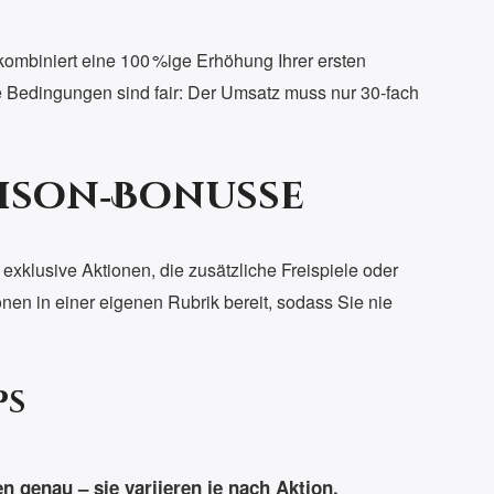
mbiniert eine 100 %ige Erhöhung Ihrer ersten
ie Bedingungen sind fair: Der Umsatz muss nur 30‑fach
ison‑Bonusse
xklusive Aktionen, die zusätzliche Freispiele oder
nen in einer eigenen Rubrik bereit, sodass Sie nie
ps
en
genau – sie variieren je nach Aktion.