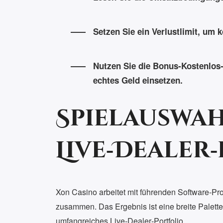
Setzen Sie ein Verlustlimit
, um k
Nutzen Sie die Bonus‑Kostenlos‑
echtes Geld einsetzen.
Spielauswa
Live‑Dealer
Xon Casino arbeitet mit führenden Software‑Pr
zusammen. Das Ergebnis ist eine breite Palette
umfangreiches Live‑Dealer‑Portfolio.