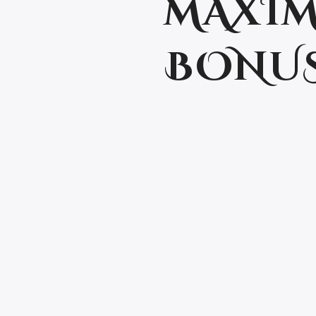
MAXIM
BONUS