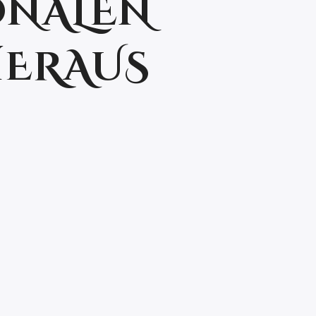
ONALEN
HERAUS