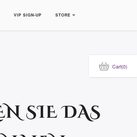
VIP SIGN-UP
STORE
Cart
(0)
N SIE DAS