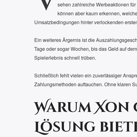
V
sehen zahlreiche Werbeaktionen für
können aber kaum erkennen, welche w
Umsatzbedingungen hinter verlockenden erste
Ein weiteres Ärgernis ist die Auszahlungsgesch
Tage oder sogar Wochen, bis das Geld auf dem K
Spielerlebnis schnell trüben.
Schließlich fehlt vielen ein zuverlässiger An
Zahlungsmethoden auftauchen. Ohne klaren Supp
Warum Xon 
Lösung biet