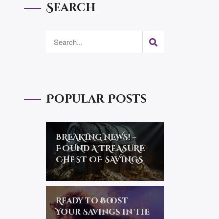
Search
Popular Posts
BREAKING NEWS! –
FOUND A TREASURE
CHEST OF SAVINGS
Ready to Boost
Your Savings in The