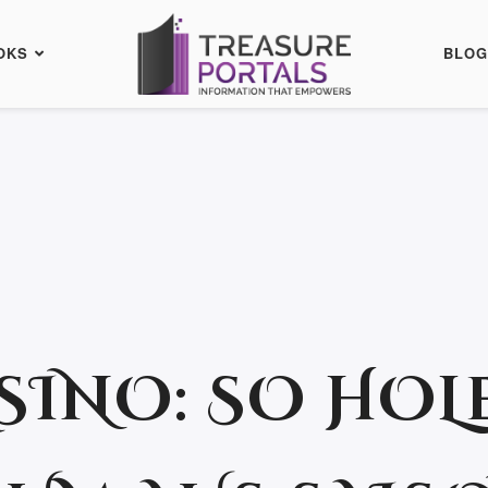
OKS
BLOG
SINO: SO HOLE