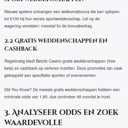
Nieuwe spelers ontvangen een welkomstbonus die kan oplopen
tot €100 bij hun eerste sportweddenschap. Let op de
wagering‑vereisten: meestal 5x de bonusbedrag.
2.2 Gratis weddenschappen en
cashback
Regelmatig biedt Betclic Casino gratis weddenschappen (free
bets) en cashback op verloren inzetten. Deze promoties zijn vaak
gekoppeld aan specifieke sporten of evenementen.
Did You Know? De meeste gratis weddenschappen hebben een
minimale odds van 1.80, dus controleer dit voordat je inzet.
3. Analyseer odds en zoek
waardevolle