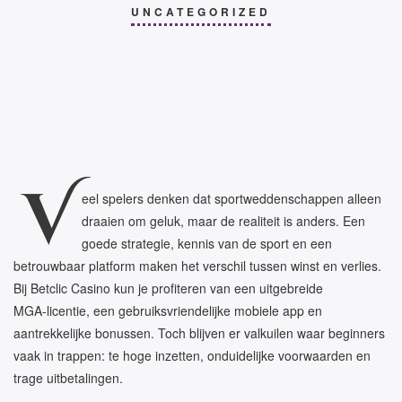
UNCATEGORIZED
V
eel spelers denken dat sportweddenschappen alleen
draaien om geluk, maar de realiteit is anders. Een
goede strategie, kennis van de sport en een
betrouwbaar platform maken het verschil tussen winst en verlies.
Bij Betclic Casino kun je profiteren van een uitgebreide
MGA‑licentie, een gebruiksvriendelijke mobiele app en
aantrekkelijke bonussen. Toch blijven er valkuilen waar beginners
vaak in trappen: te hoge inzetten, onduidelijke voorwaarden en
trage uitbetalingen.