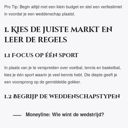
Pro Tip: Begin altijd met een klein budget en stel een verlieslimiet
in voordat je een weddenschap plaatst.
1. Kies de juiste markt en
leer de regels
1.1 Focus op één sport
In plaats van je te verspreiden over voetbal, tennis en basketbal,
kies je één sport waarin je veel kennis hebt. Die diepte geeft je
een voorsprong op de gemiddelde gokker.
1.2 Begrijp de weddenschapstypen
Moneyline: Wie wint de wedstrijd?