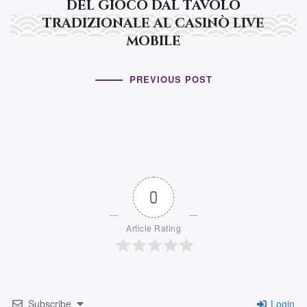
del gioco dal tavolo
tradizionale al casinò live
mobile
PREVIOUS POST
0
Article Rating
Subscribe
Login