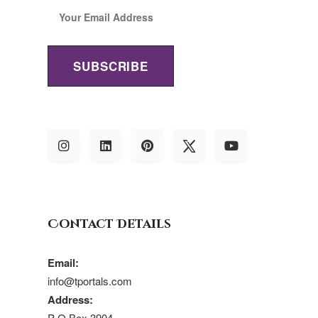
Contact Details
Email:
info@tportals.com
Address:
P O Box 3904