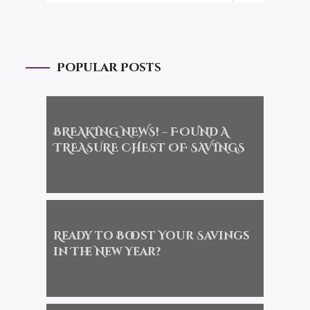
Popular Posts
BREAKING NEWS! – FOUND A
TREASURE CHEST OF SAVINGS
Ready to Boost Your Savings
in The New Year?