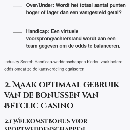
Over/Under: Wordt het totaal aantal punten
hoger of lager dan een vastgesteld getal?
Handicap: Een virtuele
voorsprong/achterstand wordt aan een
team gegeven om de odds te balanceren.
Industry Secret: Handicap-weddenschappen bieden vaak betere
odds omdat ze de kansverdeling egaliseren.
2. Maak optimaal gebruik
van de bonussen van
Betclic Casino
2.1 Welkomstbonus voor
sportweddenschappen