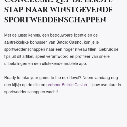
stap naar winstgevende
sportweddenschappen
Met de juiste kennis, een betrouwbare licentie en de
aantrekkelijke bonussen van Betclic Casino, kun je je
sportweddenschappen naar een hoger niveau tillen. Gebruik de
tips uit dit artikel, speel verantwoord en profiteer van snelle
uitbetalingen en een uitstekende mobiele app.
Ready to take your game to the next level? Neem vandaag nog
een kijkje op de site en
probeer Betclic Casino
– jouw avontuur in
sportweddenschappen wacht!