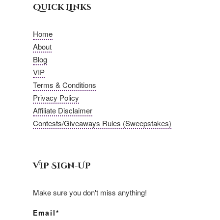
o
e
Quick Links
o
r
Home
About
k
Blog
VIP
Terms & Conditions
Privacy Policy
Affiliate Disclaimer
Contests/Giveaways Rules (Sweepstakes)
VIP Sign-Up
Make sure you don't miss anything!
Email*