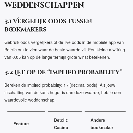
weddenschappen
3.1 Vergelijk odds tussen
bookmakers
Gebruik odds‑vergelijkers of de live odds in de mobiele app van
Betclic om te zien waar de beste waarde zit. Een kleine afwijking
van 0,05 kan op de lange termijn grote winst betekenen.
3.2 Let op de “implied probability”
Bereken de implied probability: 1 / (decimal odds). Als jouw
inschatting van de kans hoger is dan deze waarde, heb je een
waardevolle weddenschap.
Betclic
Andere
Feature
Casino
bookmaker