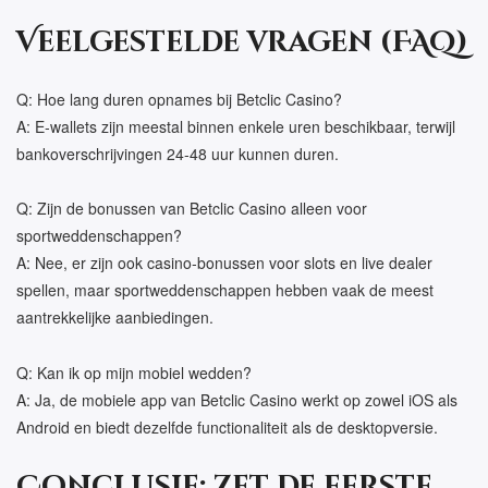
Veelgestelde vragen (FAQ)
Q: Hoe lang duren opnames bij Betclic Casino?
A: E‑wallets zijn meestal binnen enkele uren beschikbaar, terwijl
bankoverschrijvingen 24‑48 uur kunnen duren.
Q: Zijn de bonussen van Betclic Casino alleen voor
sportweddenschappen?
A: Nee, er zijn ook casino‑bonussen voor slots en live dealer
spellen, maar sportweddenschappen hebben vaak de meest
aantrekkelijke aanbiedingen.
Q: Kan ik op mijn mobiel wedden?
A: Ja, de mobiele app van Betclic Casino werkt op zowel iOS als
Android en biedt dezelfde functionaliteit als de desktopversie.
Conclusie: Zet de eerste