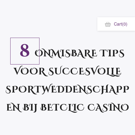
Cart
(0)
8
ONMISBARE TIPS
VOOR SUCCESVOLLE
SPORTWEDDENSCHAPP
EN BIJ BETCLIC CASINO