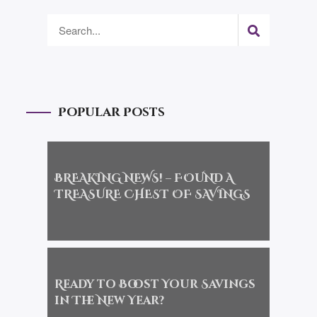
Popular Posts
BREAKING NEWS! – FOUND A
TREASURE CHEST OF SAVINGS
Ready to Boost Your Savings
in The New Year?