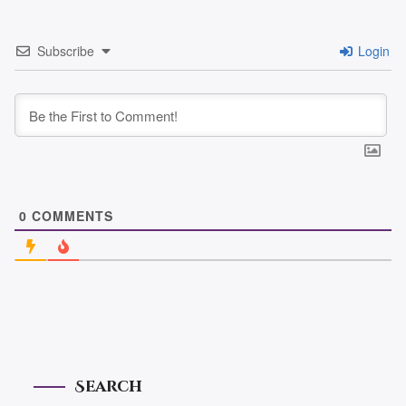
Subscribe
Login
0
COMMENTS
Search