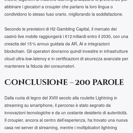
abbinare i giocatori a croupier che parlano la loro lingua o
condividono lo stesso fuso orario, migliorando la soddisfazione.
Secondo le previsioni di H2 Gambling Capital, il mercato dei
casinò live mobile raggiungerà i €12 miliardi entro il 2030, con una
crescita del 15 % annuo guidata da AR, AI e integrazioni
blockchain. Gli operatori dovranno quindi investire in infrastrutture
cloud ultra‑low‑latency e in certificazioni di sicurezza avanzate per
mantenere la fiducia dei consumatori.
Conclusione – 200 parole
Dalla ruota di legno del XVIII secolo alla roulette Lightning in
streaming su smartphone, il percorso è stato segnato da
innovazioni tecnologiche e da un costante desiderio di autenticità.
Il croupier, ancora al centro dell’esperienza, ha trovato una nuova
casa nei server di streaming, mentre i moltiplicatori lightning