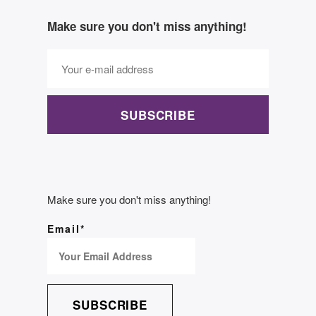
Make sure you don't miss anything!
SUBSCRIBE
Make sure you don't miss anything!
Email*