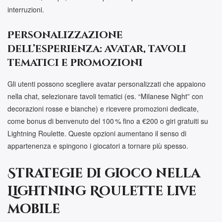
interruzioni.
Personalizzazione
dell’esperienza: avatar, tavoli
tematici e promozioni
Gli utenti possono scegliere avatar personalizzati che appaiono
nella chat, selezionare tavoli tematici (es. “Milanese Night” con
decorazioni rosse e bianche) e ricevere promozioni dedicate,
come bonus di benvenuto del 100 % fino a €200 o giri gratuiti su
Lightning Roulette. Queste opzioni aumentano il senso di
appartenenza e spingono i giocatori a tornare più spesso.
Strategie di gioco nella
Lightning Roulette live
mobile