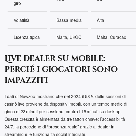
giro
Volatilità
Bassa‑media
Alta
Licenza tipica
Malta, UKGC
Malta, Curacao
Live dealer su mobile:
perché i giocatori sono
impazziti
I dati di Newzoo mostrano che nel 2024 il 58 % delle sessioni di
casinò live proviene da dispositivi mobili, con un tempo medio di
gioco di 23 minuti per sessione, contro i 15 minuti su desktop.
Questa crescita è alimentata da tre fattori chiave: l’accessibilità
24/7, la percezione di “presenza reale” grazie al dealer in
streaming e le funzionalità social integrate.