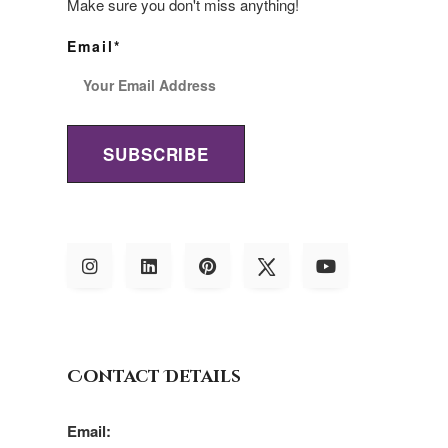
Make sure you don't miss anything!
Email*
Contact Details
Email: