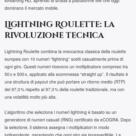
streaming HD, aprendo la strada a piattaforme live che oggi
dominano il mercato mobile.
Lightning Roulette: la
rivoluzione tecnica
Lightning Roulette combina la meccanica classica della roulette
europea con 10 numeri “lightning” scelti casualmente prima di
ogni giro. Questi numeri ricevono un moltiplicatore compreso tra
50 x e 500 x, applicato alla scommessa “straight up”. Il risultato è
una struttura di payout che può portare un ritorno medio (RTP)
del 97,3 % rispetto al 97,3 % della roulette tradizionale, ma con
una volatilità molto più alta.
L’algoritmo che seleziona i numeri lightning è basato su un
generatore di numeri casuali (RNG) certificato da eCOGRA. Dopo
la selezione, il sistema assegna i moltiplicatori in modo
indipendente, garantendo che ogni giro sia imprevedibile. La