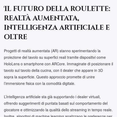
Il futuro della roulette:
realtà aumentata,
intelligenza artificiale e
oltre
Progetti di realtà aumentata (AR) stanno sperimentando la
proiezione del tavolo su superfici reali tramite dispositivi come
HoloLens o smartphone con ARCore. Immaginate di posizionare il
tavolo sul tavolo della cucina, con il dealer che appare in 3D
sopra la superficie. Questo approccio promette di unire
l’immersione fisica con la comodità digitale.
L’intelligenza artificiale sta già supportando i dealer virtuali,
offrendo suggerimenti di puntata basati sul comportamento del
giocatore e ottimizzando la qualità dello streaming in tempo reale.
Inoltre, algoritmi di machine learning analizzano le preferenze per