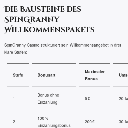
Die Bausteine des
SpinGranny
Willkommenspakets
SpinGranny Casino strukturiert sein Willkommensangebot in drei
klare Stufen:
Maximaler
Stufe
Bonusart
Ums
Bonus
Bonus ohne
1
5 €
20‑f
Einzahlung
100 %
2
200 €
30‑f
Einzahlungsbonus