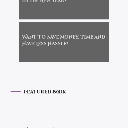
in The New Year?
Want To Save Money, Time and
Have Less Hassle?
Featured Book