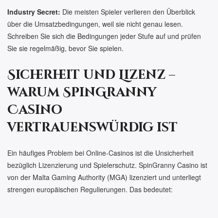
Industry Secret:
Die meisten Spieler verlieren den Überblick
über die Umsatzbedingungen, weil sie nicht genau lesen.
Schreiben Sie sich die Bedingungen jeder Stufe auf und prüfen
Sie sie regelmäßig, bevor Sie spielen.
Sicherheit und Lizenz –
warum SpinGranny
Casino
vertrauenswürdig ist
Ein häufiges Problem bei Online‑Casinos ist die Unsicherheit
bezüglich Lizenzierung und Spielerschutz. SpinGranny Casino ist
von der Malta Gaming Authority (MGA) lizenziert und unterliegt
strengen europäischen Regulierungen. Das bedeutet: