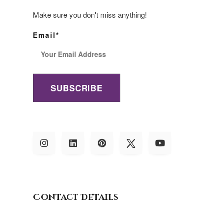
Make sure you don't miss anything!
Email*
Contact Details