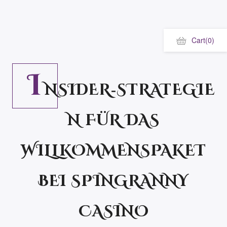
Cart
(0)
I
NSIDER‑STRATEGIE
N FÜR DAS
WILLKOMMENSPAKET
BEI SPINGRANNY
CASINO