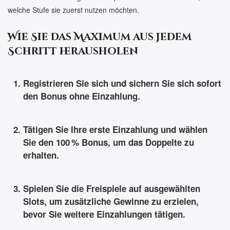
welche Stufe sie zuerst nutzen möchten.
Wie Sie das Maximum aus jedem
Schritt herausholen
Registrieren Sie sich
und sichern Sie sich sofort
den Bonus ohne Einzahlung.
Tätigen Sie Ihre erste Einzahlung
und wählen
Sie den 100 % Bonus, um das Doppelte zu
erhalten.
Spielen Sie die Freispiele
auf ausgewählten
Slots, um zusätzliche Gewinne zu erzielen,
bevor Sie weitere Einzahlungen tätigen.