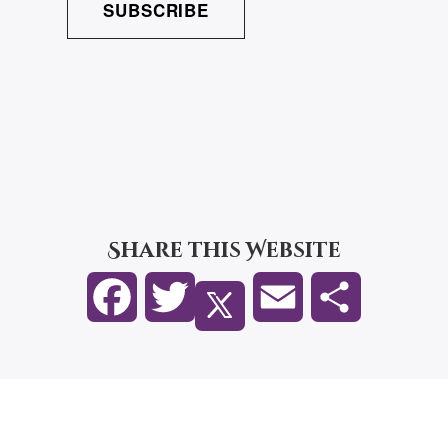
Share this Website
F
T
E
S
a
w
m
h
c
i
a
a
e
t
i
r