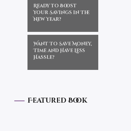
Ready to Boost
Your Savings in The
New Year?
Want To Save Money,
Time and Have Less
Hassle?
Featured Book