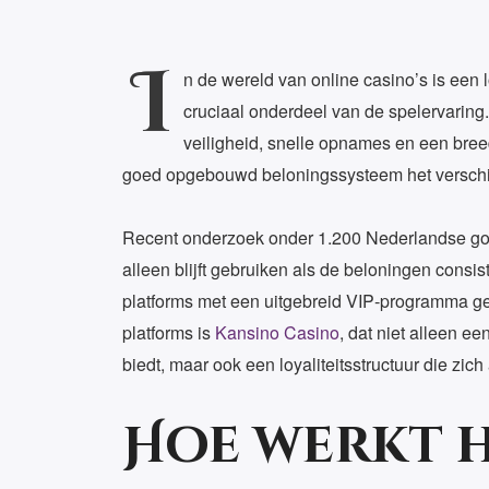
I
n de wereld van online casino’s is een 
cruciaal onderdeel van de spelervaring
veiligheid, snelle opnames en een bree
goed opgebouwd beloningssysteem het verschil
Recent onderzoek onder 1.200 Nederlandse gok
alleen blijft gebruiken als de beloningen consist
platforms met een uitgebreid VIP‑programma g
platforms is
Kansino Casino
, dat niet alleen e
biedt, maar ook een loyaliteitsstructuur die zic
Hoe werkt h