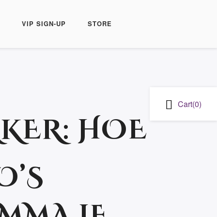
VIP SIGN-UP
STORE
Cart
(0)
KKER: HOE
O’S
MMA JE