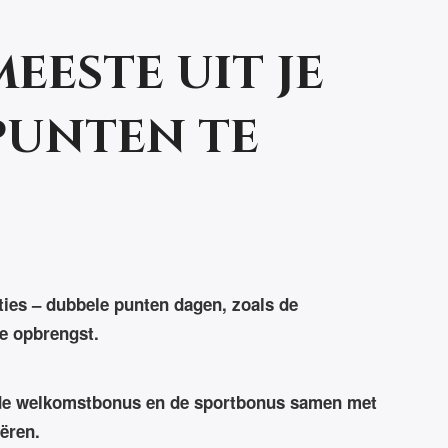
meeste uit je
punten te
ties
– dubbele punten dagen, zoals de
je opbrengst.
de welkomstbonus en de sportbonus samen met
ëren.