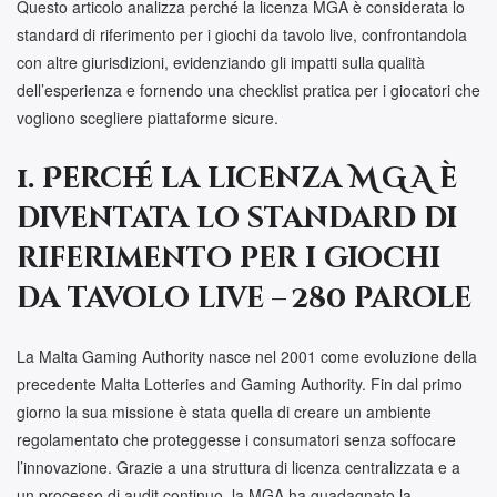
Questo articolo analizza perché la licenza MGA è considerata lo
standard di riferimento per i giochi da tavolo live, confrontandola
con altre giurisdizioni, evidenziando gli impatti sulla qualità
dell’esperienza e fornendo una checklist pratica per i giocatori che
vogliono scegliere piattaforme sicure.
1. Perché la licenza M G A è
diventata lo standard di
riferimento per i giochi
da tavolo live – 280 parole
La Malta Gaming Authority nasce nel 2001 come evoluzione della
precedente Malta Lotteries and Gaming Authority. Fin dal primo
giorno la sua missione è stata quella di creare un ambiente
regolamentato che proteggesse i consumatori senza soffocare
l’innovazione. Grazie a una struttura di licenza centralizzata e a
un processo di audit continuo, la MGA ha guadagnato la