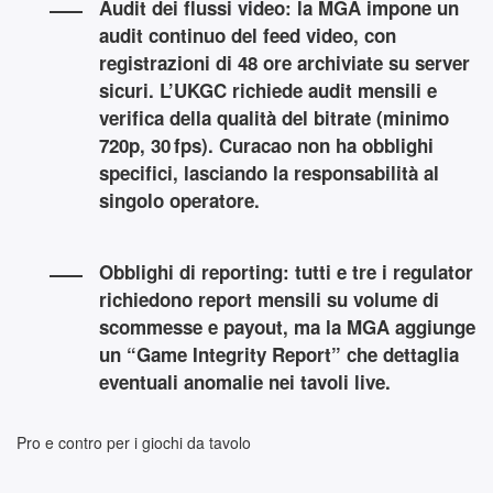
Audit dei flussi video: la MGA impone un
audit continuo del feed video, con
registrazioni di 48 ore archiviate su server
sicuri. L’UKGC richiede audit mensili e
verifica della qualità del bitrate (minimo
720p, 30 fps). Curacao non ha obblighi
specifici, lasciando la responsabilità al
singolo operatore.
Obblighi di reporting: tutti e tre i regulator
richiedono report mensili su volume di
scommesse e payout, ma la MGA aggiunge
un “Game Integrity Report” che dettaglia
eventuali anomalie nei tavoli live.
Pro e contro per i giochi da tavolo