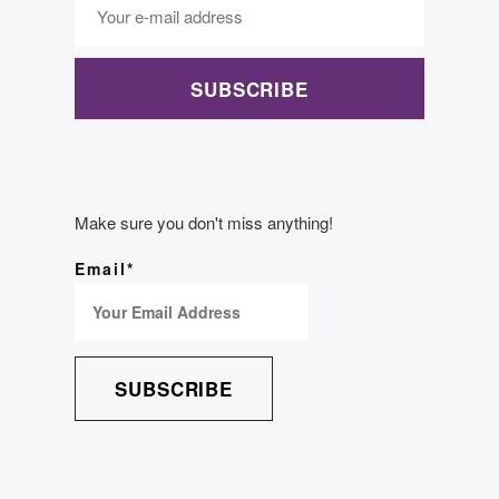
SUBSCRIBE
Make sure you don't miss anything!
Email*