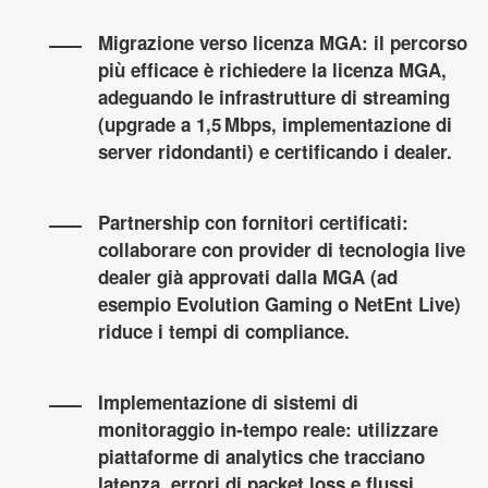
Migrazione verso licenza MGA: il percorso
più efficace è richiedere la licenza MGA,
adeguando le infrastrutture di streaming
(upgrade a 1,5 Mbps, implementazione di
server ridondanti) e certificando i dealer.
Partnership con fornitori certificati:
collaborare con provider di tecnologia live
dealer già approvati dalla MGA (ad
esempio Evolution Gaming o NetEnt Live)
riduce i tempi di compliance.
Implementazione di sistemi di
monitoraggio in‑tempo reale: utilizzare
piattaforme di analytics che tracciano
latenza, errori di packet loss e flussi