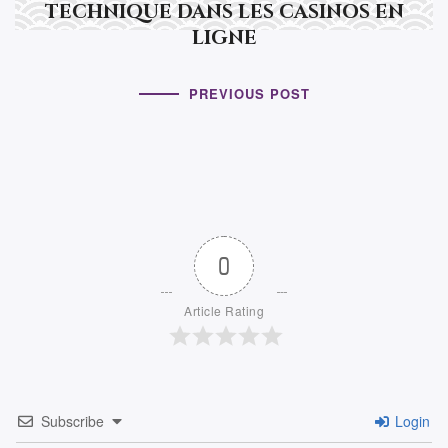
technique dans les casinos en
ligne
PREVIOUS POST
0
Article Rating
Subscribe
Login