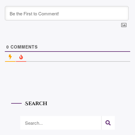
0
COMMENTS
Search