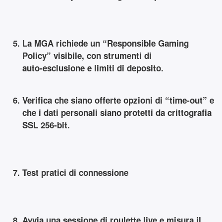
La MGA richiede un “Responsible Gaming
Policy” visibile, con strumenti di
auto‑esclusione e limiti di deposito.
Verifica che siano offerte opzioni di “time‑out” e
che i dati personali siano protetti da crittografia
SSL 256‑bit.
Test pratici di connessione
Avvia una sessione di roulette live e misura il