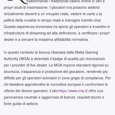
trasformando i tradizionali casinò online in veri e
propri studi di trasmissione. I giocatori ora possono sedersi
virtualmente davanti a un croupier reale, vedere le carte o la
pallina della roulette in tempo reale e interagire tramite chat.
Questa esperienza immersiva ha spinto gli operatori a investire in
infrastrutture di streaming ad alta definizione, a certificare i propri
dealer e a cercare la massima affidabilità normativa.
In questo contesto la licenza rilasciata dalla Malta Gaming
Authority (MGA) è diventata il badge di qualità più riconosciuto
per i provider di live dealer. La MGA impone standard rigorosi su
sicurezza, trasparenza e protezione del giocatore, rendendo più
difficile per gli operatori scivolare in zone grigie di compliance. Per
chi desidera approfondire le normative europee o confrontare le
offerte dei diversi operatori, il sito
https://www.cnis.it/
offre una
panoramica neutrale e aggiornata di licenze, requisiti tecnici e
linee guida di settore.