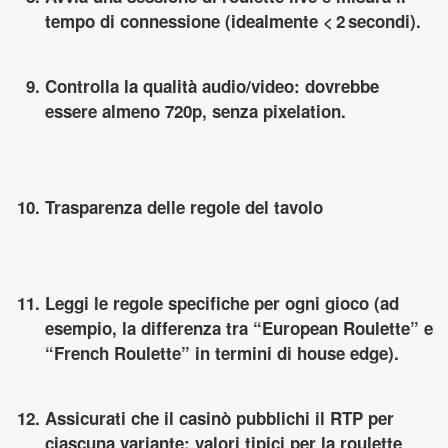
tempo di connessione (idealmente < 2 secondi).
Controlla la qualità audio/video: dovrebbe
essere almeno 720p, senza pixelation.
Trasparenza delle regole del tavolo
Leggi le regole specifiche per ogni gioco (ad
esempio, la differenza tra “European Roulette” e
“French Roulette” in termini di house edge).
Assicurati che il casinò pubblichi il RTP per
ciascuna variante; valori tipici per la roulette